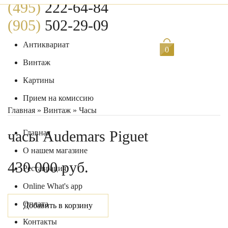
(495)
222-64-84
(905)
502-29-09
Антиквариат
0
Винтаж
Картины
Прием на комиссию
Главная
»
Винтаж
»
Часы
часы Audemars Piguet
Главная
О нашем магазине
430 000 руб.
Реставрация
Online What's app
Оплата
Добавить в корзину
Контакты