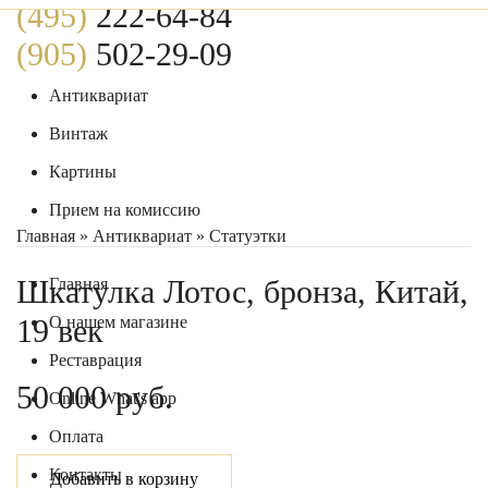
(495)
222-64-84
(905)
502-29-09
Антиквариат
0
Винтаж
Картины
Прием на комиссию
Главная
»
Антиквариат
»
Статуэтки
Шкатулка Лотос, бронза, Китай,
Главная
19 век
О нашем магазине
Реставрация
50 000 руб.
Online What's app
Оплата
Контакты
Добавить в корзину