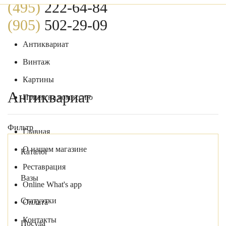
(495)
222-64-84
(905)
502-29-09
Антиквариат
0
Винтаж
Картины
Антиквариат
Прием на комиссию
Фильтр
Главная
О нашем магазине
Каталог
Реставрация
Вазы
Online What's app
Статуэтки
Оплата
Контакты
Посуда