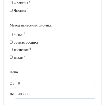
5
Франция
3
Япония
Метод нанесения рисунка
7
литье
1
ручная роспись
6
тиснение
7
эмаль
Цена
От
До